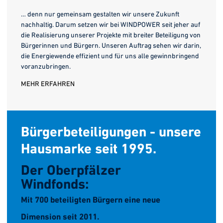
… denn nur gemeinsam gestalten wir unsere Zukunft
nachhaltig. Darum setzen wir bei WINDPOWER seit jeher auf
die Realisierung unserer Projekte mit breiter Beteiligung von
Bürgerinnen und Bürgern. Unseren Auftrag sehen wir darin,
die Energiewende effizient und für uns alle gewinnbringend
voranzubringen.
MEHR ERFAHREN
Bürgerbeteiligungen - unsere
Hausmarke seit 1995.
27.07.1998
Der Oberpfälzer
240.000 t CO
19,2 MW mit 2.400
25 Jahre Erfahrung
2
Windfonds:
Anteilen
Inbetriebnahme unseres ersten
bringen wir in der Betreuung von
sparen unsere Bürgergesellschaften
Mit 700 beteiligten Bürgern eine neue
Der Windpark Berching ist einer der
Bürgerwindkraftwerks.
Beteiligungs-Gesellschaften für Sie mit.
jährlich ein
Dimension seit 2011.
größten Bürgerwindparks Bayerns.