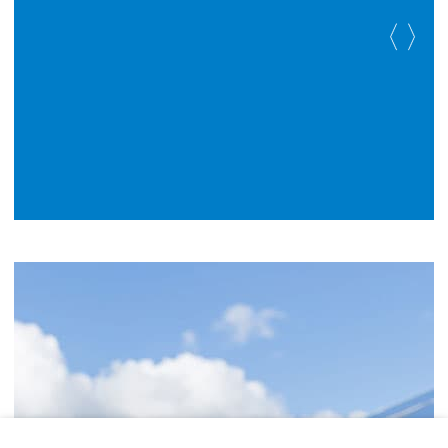
(verglichen mit der
Verstromung von
Braunkohle)
.