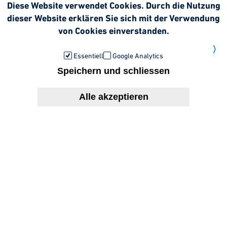
Diese Website verwendet Cookies. Durch die Nutzung
dieser Website erklären Sie sich mit der Verwendung
von Cookies einverstanden.
Weitere Informationen
Ihre
Essentiell
Google Analytics
Speichern und schliessen
Investitionsmöglichkeiten in
Bayern:
Alle akzeptieren
Zus
Unter Beteiligung regionaler Energiegenossenschaften und
Fonds produzieren unsere Anlagen auf den wind- und
sonnenreichen Jurahöhen seit über 20 Jahren Ökostrom.
Die Bürgerwindparks komplettieren wir nun in mehreren
Projekten mit neuen Bürgersolarparks.
Projektübersicht