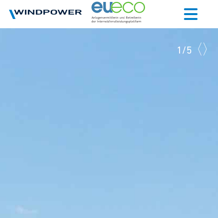
1
/
5